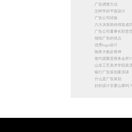
广告调查方法
怎样学好平面设计
广告公司经验
六大决策助你缔造成
广告公司董事长职责
报纸广告的优点
优秀logo设计
驰誉大败必青神
签约源聚堂商务会所V
山东工艺美术学院装潢
银行广告策划案演讲
什么是广告策划
好的设计非要山寨吗