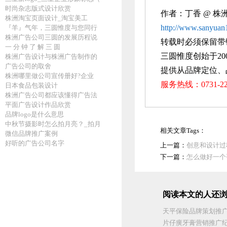
时尚杂志版式设计欣赏
作者：丁香 @
株
株洲淘宝页面设计_淘宝美工
http://www.sanyuan
『羊』气年，三圆惟度与您同行
株洲广告公司三圆的发展历程说
转载时必须保留带
一 分 钟 了 解 三 圆
三圆惟度创始于20
株洲广告设计与株洲广告制作的
广告公司的取舍
提供从品牌定位、
株洲哪里做公司宣传册好?企业
服务热线：0731-
日本食品包装设计
株洲广告公司都应该懂得广告法
平面广告设计作品欣赏
品牌logo是什么意思
中秋节摄影时怎么拍月亮？_拍月
相关文章Tags：
微信品牌推广案例
好听的广告公司名字
上一篇：
创意和设计过
下一篇：
怎么做好一个
阅读本文的人还浏
天平保险品牌策划推
片仔癀牙膏营销推广