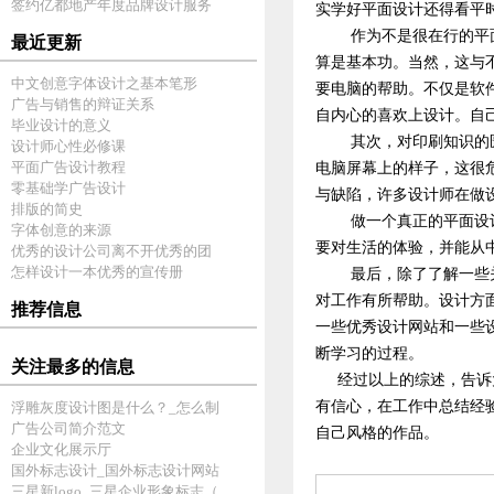
签约亿都地产年度品牌设计服务
实学好平面设计还得看平
作为不是很在行的平
最近更新
算是基本功。当然，这与
中文创意字体设计之基本笔形
要电脑的帮助。不仅是软
广告与销售的辩证关系
自内心的喜欢上设计。自
毕业设计的意义
其次，对印刷知识的
设计师心性必修课
平面广告设计教程
电脑屏幕上的样子，这很
零基础学广告设计
与缺陷，许多设计师在做
排版的简史
做一个真正的平面设
字体创意的来源
要对生活的体验，并能从
优秀的设计公司离不开优秀的团
怎样设计一本优秀的宣传册
最后，除了了解一些
对工作有所帮助。设计方
推荐信息
一些优秀设计网站和一些
断学习的过程。
关注最多的信息
经过以上的综述，告诉大
有信心，在工作中总结经
浮雕灰度设计图是什么？_怎么制
广告公司简介范文
自己风格的作品。
企业文化展示厅
国外标志设计_国外标志设计网站
三星新logo_三星企业形象标志（