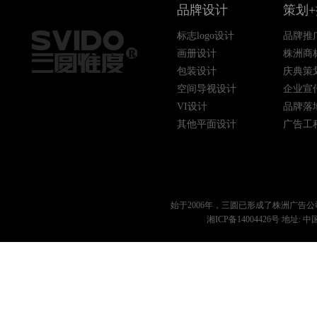
品牌设计
策划
标志logo设计
品牌推
画册设计
株洲商
包装设计
庆典策
空间导视设计
企业宣
VI设计
品牌落
其他平面设计
广告工
始于2006年，三圆已形成了
株洲广告公
湘ICP备14004426号
地址: 中