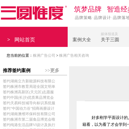
筑梦品牌 智造经
品牌策略·品牌设计·品牌落
媒体报道及
>
网站首页
案例大全
关于三圆
您当前的位置：
株洲广告公司
>
株洲广告相关咨询
推荐签约案例
>>更多
签约湖南立方新能源科技有限公
签约株洲市教育局迎全国文明单
签约株洲高新区(天元区)志愿服
签约中国(长沙)优质果品博览会
签约天易科技城导向标识系统服
签约"中国动力谷"招商画册设计
签约湖南澳维环保科技有限公司
好多刚学平面设计的
签约株洲市第二届食品博览会唯
籍看，以为看了才会学到
签约纯港生活品牌VI设计及执行