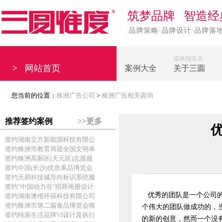
筑梦品牌 智造经
品牌策略·品牌设计·品牌落
媒体报道及
>
网站首页
案例大全
关于三圆
您当前的位置：
株洲广告公司
>
株洲广告相关咨询
推荐签约案例
>>更多
签约湖南立方新能源科技有限公
签约株洲市教育局迎全国文明单
签约株洲高新区(天元区)志愿服
签约中国(长沙)优质果品博览会
签约天易科技城导向标识系统服
签约"中国动力谷"招商画册设计
优秀的团队是一个公司
签约湖南澳维环保科技有限公司
签约株洲市第二届食品博览会唯
个伟大的团队做成功的，
签约纯港生活品牌VI设计及执行
的新的创意，然而一个没