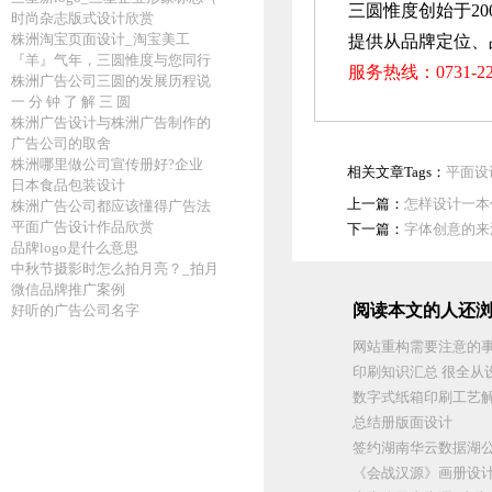
三圆惟度创始于20
时尚杂志版式设计欣赏
株洲淘宝页面设计_淘宝美工
提供从品牌定位、
『羊』气年，三圆惟度与您同行
服务热线：0731-
株洲广告公司三圆的发展历程说
一 分 钟 了 解 三 圆
株洲广告设计与株洲广告制作的
广告公司的取舍
株洲哪里做公司宣传册好?企业
相关文章Tags：
平面设
日本食品包装设计
上一篇：
怎样设计一本
株洲广告公司都应该懂得广告法
平面广告设计作品欣赏
下一篇：
字体创意的来
品牌logo是什么意思
中秋节摄影时怎么拍月亮？_拍月
微信品牌推广案例
阅读本文的人还浏
好听的广告公司名字
网站重构需要注意的
印刷知识汇总 很全从
数字式纸箱印刷工艺
总结册版面设计
签约湖南华云数据湖
《会战汉源》画册设