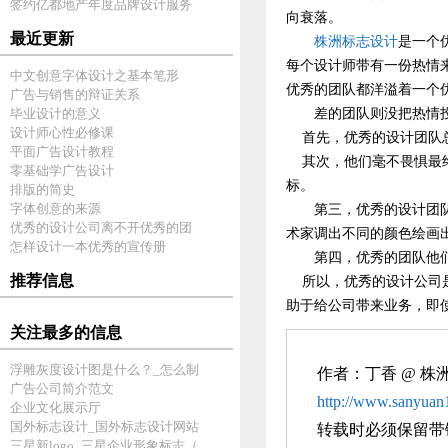
签约亿都地产年度品牌设计服务
向衰落。
最近更新
株洲标志设计
是一个
每个设计师带有一份热情
中文创意字体设计之基本笔形
优秀的团队都洋溢着一个
广告与销售的辩证关系
毕业设计的意义
差
的团队则
没
把热情
设计师心性必修课
首先，
优秀的设计团队
平面广告设计教程
其次，他们毫不畏惧
最
零基础学广告设计
标。
排版的简史
字体创意的来源
第三，
优秀的设计
团
优秀的设计公司离不开优秀的团
术家调出不同的颜色绘画
怎样设计一本优秀的宣传册
第四，
优秀的团队
他
推荐信息
所以
，
优秀的设计公司
助于给
公司带来业务
，
即
关注最多的信息
浮雕灰度设计图是什么？_怎么制
作者：丁香 @
株
广告公司简介范文
http://www.sanyuan
企业文化展示厅
国外标志设计_国外标志设计网站
转载时必须保留带
三星新logo_三星企业形象标志（