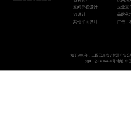
空间导视设计
企业宣
VI设计
品牌落
其他平面设计
广告工
始于2006年，三圆已形成了
株洲广告公
湘ICP备14004426号
地址: 中