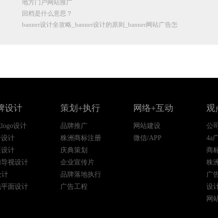
地方门户网站推广
回档是什么意思？
banner设计全攻略_banner设计的原则_banner网站广告怎
牌设计
策划+执行
网络+互动
观
logo设计
品牌推广
网站建设
公
册设计
株洲商标注册
微信/APP
4a
装设计
庆典策划
商
间导视设计
企业宣传片
株
设计
品牌落地执行
广
他平面设计
广告工程
设
网