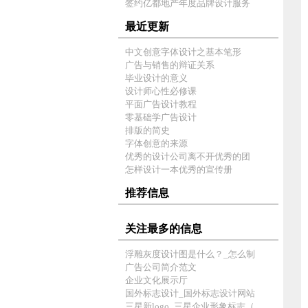
签约亿都地产年度品牌设计服务
最近更新
中文创意字体设计之基本笔形
广告与销售的辩证关系
毕业设计的意义
设计师心性必修课
平面广告设计教程
零基础学广告设计
排版的简史
字体创意的来源
优秀的设计公司离不开优秀的团
怎样设计一本优秀的宣传册
推荐信息
关注最多的信息
浮雕灰度设计图是什么？_怎么制
广告公司简介范文
企业文化展示厅
国外标志设计_国外标志设计网站
三星新logo_三星企业形象标志（