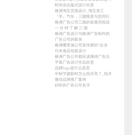
时尚杂志版式设计欣赏
株洲淘宝页面设计_淘宝美工
『羊』气年，三圆惟度与您同行
株洲广告公司三圆的发展历程说
一 分 钟 了 解 三 圆
株洲广告设计与株洲广告制作的
广告公司的取舍
株洲哪里做公司宣传册好?企业
日本食品包装设计
株洲广告公司都应该懂得广告法
平面广告设计作品欣赏
品牌logo是什么意思
中秋节摄影时怎么拍月亮？_拍月
微信品牌推广案例
好听的广告公司名字