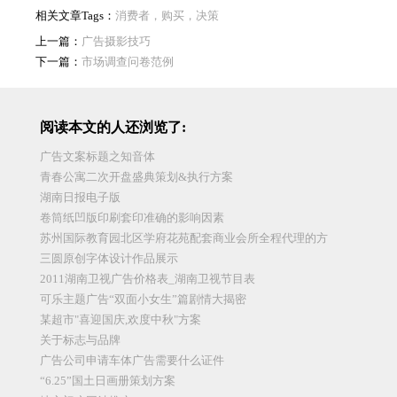
相关文章Tags：
消费者，购买，决策
上一篇：
广告摄影技巧
下一篇：
市场调查问卷范例
阅读本文的人还浏览了:
广告文案标题之知音体
青春公寓二次开盘盛典策划&执行方案
湖南日报电子版
卷筒纸凹版印刷套印准确的影响因素
苏州国际教育园北区学府花苑配套商业会所全程代理的方
三圆原创字体设计作品展示
2011湖南卫视广告价格表_湖南卫视节目表
可乐主题广告“双面小女生”篇剧情大揭密
某超市"喜迎国庆,欢度中秋"方案
关于标志与品牌
广告公司申请车体广告需要什么证件
“6.25”国土日画册策划方案