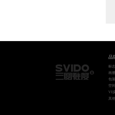
品
标志
画
包
空
VI
其