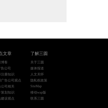
点文章
了解三圆
司博客
关于三圆
广告公司
媒体报道
标注册知识
人文关怀
洲广告公司观点
隐私权政策
SiteMap
告公司相关
计策划知识
移动wap版
站建设观点
联系三圆