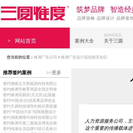
筑梦品牌 智造经
品牌策略·品牌设计·品牌落
媒体报道及
>
网站首页
案例大全
关于三圆
您当前的位置：
株洲广告公司
>
株洲广告设计策划相关知识
推荐签约案例
>>更多
签约湖南立方新能源科技有限公
签约株洲市教育局迎全国文明单
签约株洲高新区(天元区)志愿服
签约中国(长沙)优质果品博览会
签约天易科技城导向标识系统服
签约"中国动力谷"招商画册设计
签约湖南澳维环保科技有限公司
人力资源服务公司，主
签约株洲市第二届食品博览会唯
这个重要的传播载体进
签约纯港生活品牌VI设计及执行