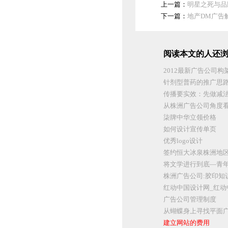
上一篇：
明星之死与品
下一篇：
地产DM广告
阅读本文的人还浏
2012最新广告公司构
针剂型普药的推广思
传播要实效：先做减
从株洲广告公司角度看
柒牌中华立领价格
如何设计宣传单页
优秀logo设计
签约恒大冰泉株洲地
将文学进行到底—青
株洲广告公司:胶印知
红动中国设计网_红动
广告公司管理制度
从蝴蝶身上寻找平面
建立网站的费用