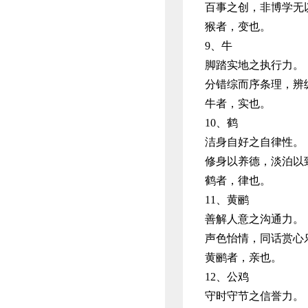
百事之创，非博学无
猴者，变也。
9、牛
脚踏实地之执行力。
分错综而序条理，辨
牛者，实也。
10、鹤
洁身自好之自律性。
修身以养德，淡泊以
鹤者，律也。
11、黄鹂
善解人意之沟通力。
声色怡情，同话赏心
黄鹂者，亲也。
12、公鸡
守时守节之信誉力。