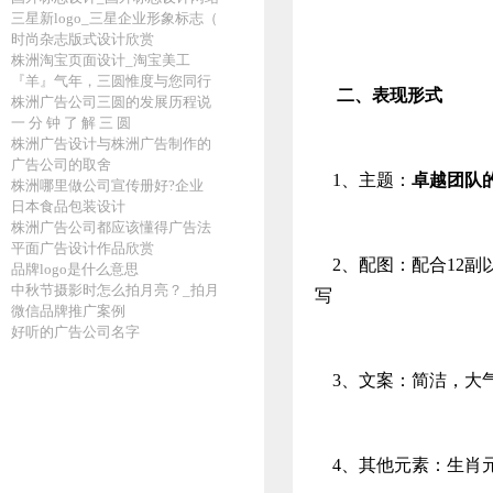
三星新logo_三星企业形象标志（
时尚杂志版式设计欣赏
株洲淘宝页面设计_淘宝美工
『羊』气年，三圆惟度与您同行
二、表现形式
株洲广告公司三圆的发展历程说
一 分 钟 了 解 三 圆
株洲广告设计与株洲广告制作的
广告公司的取舍
1、主题：
卓越团队
株洲哪里做公司宣传册好?企业
日本食品包装设计
株洲广告公司都应该懂得广告法
平面广告设计作品欣赏
2、配图：配合12副
品牌logo是什么意思
中秋节摄影时怎么拍月亮？_拍月
写
微信品牌推广案例
好听的广告公司名字
3、文案：简洁，大
4、其他元素：生肖元