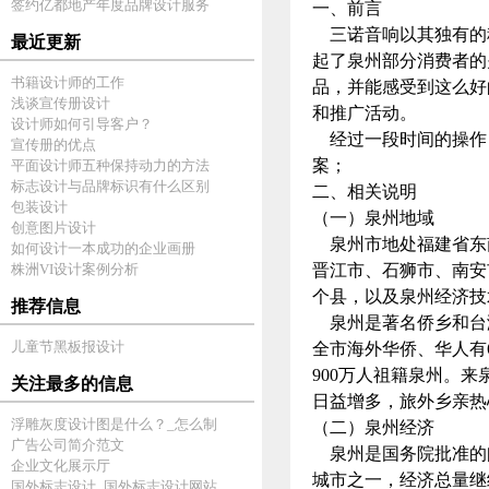
签约亿都地产年度品牌设计服务
一、前言
三诺音响以其独有的科
最近更新
起了泉州部分消费者的
书籍设计师的工作
品，并能感受到这么好
浅谈宣传册设计
和推广活动。
设计师如何引导客户？
经过一段时间的操作
宣传册的优点
案；
平面设计师五种保持动力的方法
标志设计与品牌标识有什么区别
二、相关说明
包装设计
（一）泉州地域
创意图片设计
泉州市地处福建省东南
如何设计一本成功的企业画册
株洲VI设计案例分析
晋江市、石狮市、南安
个县，以及泉州经济技术
推荐信息
泉州是著名侨乡和台湾
儿童节黑板报设计
全市海外华侨、华人有6
900万人祖籍泉州。
关注最多的信息
日益增多，旅外乡亲热
浮雕灰度设计图是什么？_怎么制
（二）泉州经济
广告公司简介范文
泉州是国务院批准的
企业文化展示厅
城市之一，经济总量继
国外标志设计_国外标志设计网站