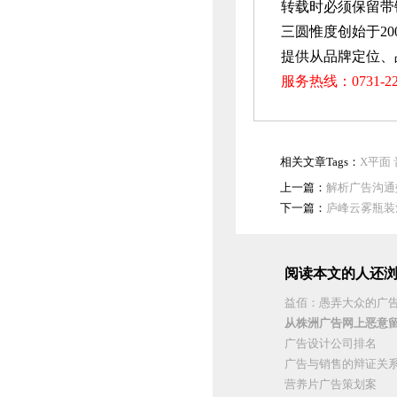
转载时必须保留带
三圆惟度创始于20
提供从品牌定位、
服务热线：0731-
相关文章Tags：
X平面
上一篇：
解析广告沟通
下一篇：
庐峰云雾瓶装
阅读本文的人还浏
益佰：愚弄大众的广
从株洲广告网上恶意
广告设计公司排名
广告与销售的辩证关
营养片广告策划案