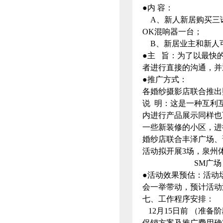
●内 容：
A、新人新居购买三诺
OK混响器一台；
B、新居业主和新人
●主 旨：为了以最快
者进行直接的沟通，并
●推广方式：
各婚纱摄影店联合推出
说 明：这是一种互利
内进行产品展示同样也
一些新装修的小区，进
婚纱店联合丰泽广场、
活动拟开展3场，泉州体
SM广场：200
●活动效果预估：活动
会一举带动，预计活动
七、工作程序安排：
12月15日前 （准
促销方案及推广费用确