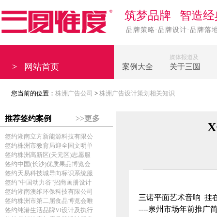
筑梦品牌 智造经
品牌策略·品牌设计·品牌落
媒体报道及
>
网站首页
案例大全
关于三圆
您当前的位置：
株洲广告公司
>
株洲广告设计策划相关知识
推荐签约案例
>>更多
签约湖南立方新能源科技有限公
签约株洲市教育局迎全国文明单
签约株洲高新区(天元区)志愿服
签约中国(长沙)优质果品博览会
签约天易科技城导向标识系统服
签约"中国动力谷"招商画册设计
签约湖南澳维环保科技有限公司
三诺平面艺术音响 挂
签约株洲市第二届食品博览会唯
----泉州市场年前推广
签约纯港生活品牌VI设计及执行