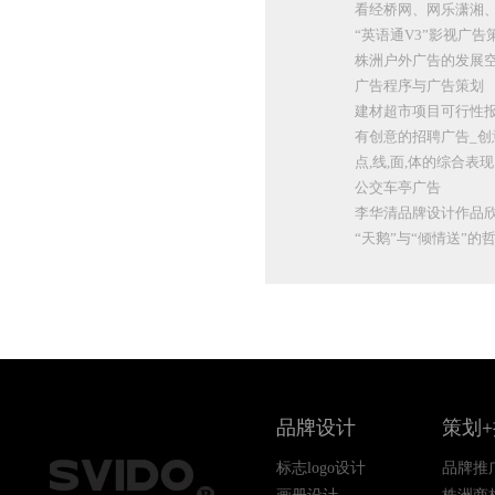
看经桥网、网乐潇湘
“英语通V3”影视广告
株洲户外广告的发展
广告程序与广告策划
建材超市项目可行性
有创意的招聘广告_创
点,线,面,体的综合表现
公交车亭广告
李华清品牌设计作品
“天鹅”与“倾情送”的
品牌设计
策划
标志logo设计
品牌推