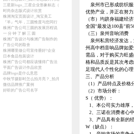
泉州市已形成纺织服
三星新logo_三星企业形象标志（
时尚杂志版式设计欣赏
优势产业，并正在努力
株洲淘宝页面设计_淘宝美工
（市）均跻身福建经济
『羊』气年，三圆惟度与您同行
全国"最发达100县"前5
株洲广告公司三圆的发展历程说
（三）泉州音响消费
一 分 钟 了 解 三 圆
株洲广告设计与株洲广告制作的
泉州私营经济发达，消
广告公司的取舍
州高中档音响品牌如爱
株洲哪里做公司宣传册好?企业
需品，对于购买力旺盛
日本食品包装设计
株洲广告公司都应该懂得广告法
格和品质反是其次考虑
平面广告设计作品欣赏
足现代人个性化的心理
品牌logo是什么意思
三、产品分析
中秋节摄影时怎么拍月亮？_拍月
（1）产品特点及价格
微信品牌推广案例
好听的广告公司名字
（2）市场分析：
S（ 优势）：
1、本公司实力雄厚，
2、三诺在消费者心中
3、产品具有全新的经
W（缺点）：
1、音响市场的竞争