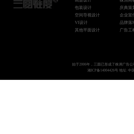
画册设计
株洲商
包装设计
庆典策
空间导视设计
企业宣
VI设计
品牌落
其他平面设计
广告工
始于2006年，三圆已形成了
株洲广告公
湘ICP备14004426号
地址: 中