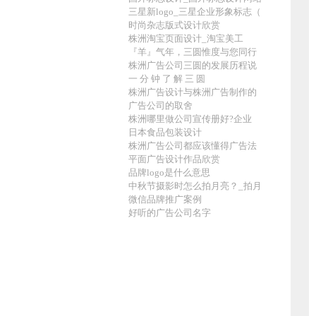
三星新logo_三星企业形象标志（
时尚杂志版式设计欣赏
株洲淘宝页面设计_淘宝美工
『羊』气年，三圆惟度与您同行
株洲广告公司三圆的发展历程说
一 分 钟 了 解 三 圆
株洲广告设计与株洲广告制作的
广告公司的取舍
株洲哪里做公司宣传册好?企业
日本食品包装设计
株洲广告公司都应该懂得广告法
平面广告设计作品欣赏
品牌logo是什么意思
中秋节摄影时怎么拍月亮？_拍月
微信品牌推广案例
好听的广告公司名字