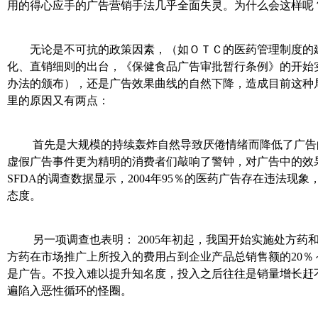
用的得心应手的广告营销手法几乎全面失灵。为什么会这样呢
无论是不可抗的政策因素，（如ＯＴＣ的医药管理制度的建
化、直销细则的出台，《保健食品广告审批暂行条例》的开始
办法的颁布），还是广告效果曲线的自然下降，造成目前这种
里的原因又有两点：
首先是大规模的持续轰炸自然导致厌倦情绪而降低了广告
虚假广告事件更为精明的消费者们敲响了警钟，对广告中的效
SFDA的调查数据显示，2004年95％的医药广告存在违法现
态度。
另一项调查也表明： 2005年初起，我国开始实施处方药
方药在市场推广上所投入的费用占到企业产品总销售额的20％
是广告。不投入难以提升知名度，投入之后往往是销量增长赶
遍陷入恶性循环的怪圈。