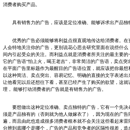
消费者购买产品。
具有销售力的广告，应该是定位准确、能够诉求出产品独
优秀的广告必须能够将利益点很直观地传达给消费者。在资
人会特地关注你的广告，更别说花心思去研究里面在说些什么
间内引起受众的关注。而利益点就是消费者所关注的最主要的
它的广告语“怕上火，喝王老吉”，非常简洁的广告语，卖点突
在平面广告里标题作为最醒目的广告语位置，就应该把你最想
以这种简洁、卖点突出、容易记忆、明确的直接的文字表述出
让他看完以后还想往下看，甚至已经产生了购买的欲望，这就
理， 能够打动消费者的广告就是有销售力的广告。
要想做出这种定位准确、卖点独特的广告，它有一个先决条
须是产品独有的（否则就为他人做嫁衣了），因为现在的广告
遍，而且由此也造成很多消费者根本就不会关注这些看起来雷
分辨到底哪个是哪个，广告的产品和竞争者的区隔性很差，造