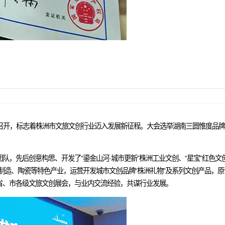
利召开，标志着株洲市文旅文创行业迈入发展新征程。大会选举湖南三圆惟度品
，先后创意构思、开发了“鎏金山河·城市更新”株洲工业文创、“星宝”红色文创
造、陶瓷等特色产业，运营开发城市文创品牌“株洲礼物”及系列文创产品，原创
省、市各级文旅文创展会，与业内交流经验，共谋行业发展。