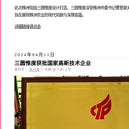
此次株洲馆由三圆惟度设计打造，三圆惟度深受株洲市委书记曹慧泉
旨在展现株洲农业的现代风貌与深厚底蕴。
详细链接请点击
2024年04月11日
三圆惟度获批国家高新技术企业
类归于：
未分类
— 大树 @ 7:00 上午