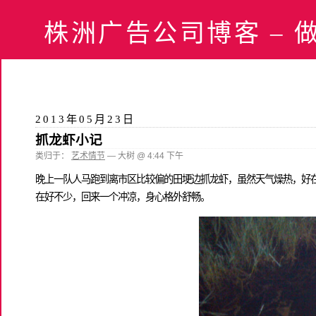
株洲广告公司博客 – 做设
2013年05月23日
抓龙虾小记
类归于：
艺术情节
— 大树 @ 4:44 下午
晚上一队人马跑到离市区比较偏的田埂边抓龙虾，虽然天气燥热，好
在好不少，回来一个冲凉，身心格外舒畅。