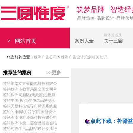
筑梦品牌 智造经
品牌策略·品牌设计·品牌落
媒体报道及
>
网站首页
案例大全
关于三圆
您当前的位置：
株洲广告公司
>
株洲广告设计策划相关知识
推荐签约案例
>>更多
签约湖南立方新能源科技有限公
签约株洲市教育局迎全国文明单
签约株洲高新区(天元区)志愿服
签约中国(长沙)优质果品博览会
签约天易科技城导向标识系统服
签约"中国动力谷"招商画册设计
签约湖南澳维环保科技有限公司
点此下载：补肾益
签约株洲市第二届食品博览会唯
签约纯港生活品牌VI设计及执行