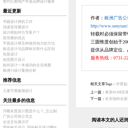
签约亿都地产年度品牌设计服务
最近更新
作者：
株洲广告公
书籍设计师的工作
http://www.sanyuan1
浅谈宣传册设计
设计师如何引导客户？
转载时必须保留带
宣传册的优点
三圆惟度创始于20
平面设计师五种保持动力的方法
标志设计与品牌标识有什么区别
提供从品牌定位、
包装设计
服务热线：0731-
创意图片设计
如何设计一本成功的企业画册
株洲VI设计案例分析
推荐信息
相关文章Tags：
补肾益
儿童节黑板报设计
上一篇：
奥美M3特区
下一篇：
长安福特全国
关注最多的信息
浮雕灰度设计图是什么？_怎么制
广告公司简介范文
阅读本文的人还浏
企业文化展示厅
国外标志设计_国外标志设计网站