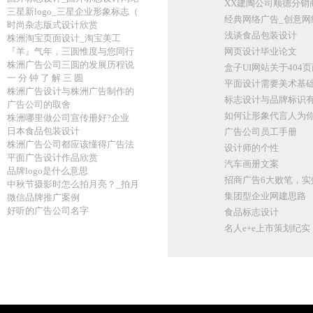
XX建陶公司顺德分销
三星新logo_三星企业形象标志（
经典网络广告_创意网
时尚杂志版式设计欣赏
浅谈食品包装设计
株洲淘宝页面设计_淘宝美工
『羊』气年，三圆惟度与您同行
网页设计毕业论文
株洲广告公司三圆的发展历程说
盒子UI网站关于40
一 分 钟 了 解 三 圆
平面设计需要美术基
株洲广告设计与株洲广告制作的
标志设计与品牌标识
广告公司的取舍
如何让形象代言人为
株洲哪里做公司宣传册好?企业
日本食品包装设计
广告公司员工手册
株洲广告公司都应该懂得广告法
设计师的个性
平面广告设计作品欣赏
汽车画册文案
品牌logo是什么意思
招商广告6大败笔，实
中秋节摄影时怎么拍月亮？_拍月
集团型企业网建思路
微信品牌推广案例
好听的广告公司名字
食品标志设计
名人e+e上市策划纪实