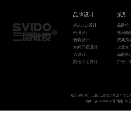
品牌设计
策划
标志logo设计
品牌推
画册设计
株洲商
包装设计
庆典策
空间导视设计
企业宣
VI设计
品牌落
其他平面设计
广告工
始于2006年，三圆已形成了
株洲广告公
湘ICP备14004426号
地址: 中