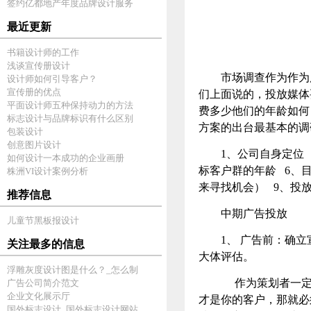
签约亿都地产年度品牌设计服务
最近更新
书籍设计师的工作
浅谈宣传册设计
市场调查作为作为
设计师如何引导客户？
宣传册的优点
们上面说的，投放媒体
平面设计师五种保持动力的方法
费多少他们的年龄如何
标志设计与品牌标识有什么区别
方案的出台最基本的调
包装设计
创意图片设计
1、公司自身定位
如何设计一本成功的企业画册
标客户群的年龄 6、
株洲VI设计案例分析
来寻找机会） 9、投
推荐信息
中期广告投放
儿童节黑板报设计
1、 广告前：确
关注最多的信息
大体评估。
浮雕灰度设计图是什么？_怎么制
作为策划者一定
广告公司简介范文
企业文化展示厅
才是你的客户，那就必
国外标志设计_国外标志设计网站