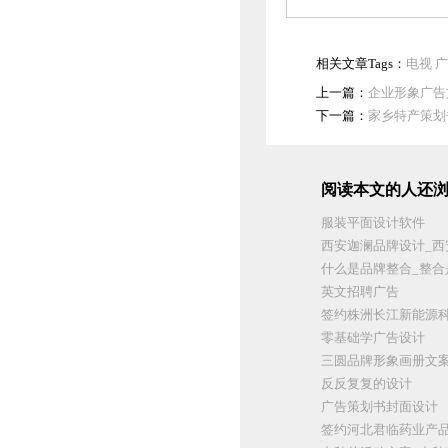
相关文章Tags：
电视
广
上一篇：
企业形象广告
下一篇：
家乡特产策划
阅读本文的人还浏
服装平面设计软件
西安迦澜品牌设计_西
什么是品牌整合_整合
英文招聘广告
签约株洲长江新能源
零基础学广告设计
三圆品牌形象画册文
反反复复的设计
广告策划书封面设计
签约河北君临药业产