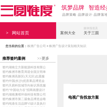
筑梦品牌 智造经
品牌策略·品牌设计·品牌落
媒体报道及
>
网站首页
案例大全
关于三圆
您当前的位置：
株洲广告公司
>
株洲广告设计策划相关知识
推荐签约案例
>>更多
签约湖南立方新能源科技有限公
签约株洲市教育局迎全国文明单
签约株洲高新区(天元区)志愿服
签约中国(长沙)优质果品博览会
签约天易科技城导向标识系统服
签约"中国动力谷"招商画册设计
签约湖南澳维环保科技有限公司
电视广告投放方案
签约株洲市第二届食品博览会唯
签约纯港生活品牌VI设计及执行