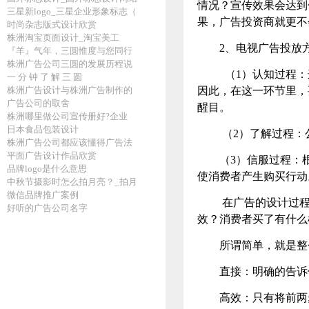
情况？宣传效果会达到
三星新logo_三星企业形象标志（
果，广告投资商就更不
时尚杂志版式设计欣赏
株洲淘宝页面设计_淘宝美工
2、电视广告投放
『羊』气年，三圆惟度与您同行
株洲广告公司三圆的发展历程说
（1）认知过程：
一 分 钟 了 解 三 圆
株洲广告设计与株洲广告制作的
因此，在这一环节里，
广告公司的取舍
醒目。
株洲哪里做公司宣传册好?企业
日本食品包装设计
（2）了解过程：
株洲广告公司都应该懂得广告法
平面广告设计作品欣赏
（3）信服过程：
品牌logo是什么意思
使消费者产生购买行动
中秋节摄影时怎么拍月亮？_拍月
微信品牌推广案例
在广告的设计过程
好听的广告公司名字
效？消费者买了有什么
所谓简单，就是整
直接：明确的告诉
高效：只有将前两