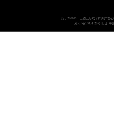
始于2006年，三圆已形成了
株洲广告公
湘ICP备14004426号
地址: 中