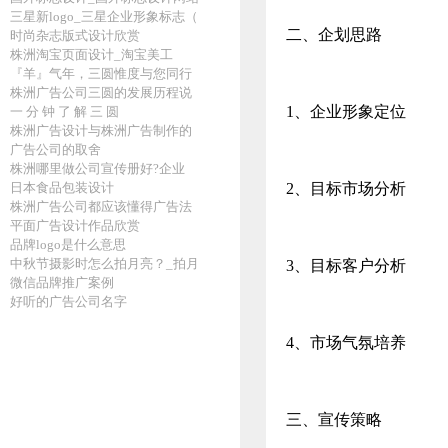
三星新logo_三星企业形象标志（
二、企划思路
时尚杂志版式设计欣赏
株洲淘宝页面设计_淘宝美工
『羊』气年，三圆惟度与您同行
株洲广告公司三圆的发展历程说
1、企业形象定位
一 分 钟 了 解 三 圆
株洲广告设计与株洲广告制作的
广告公司的取舍
株洲哪里做公司宣传册好?企业
日本食品包装设计
2、目标市场分析
株洲广告公司都应该懂得广告法
平面广告设计作品欣赏
品牌logo是什么意思
中秋节摄影时怎么拍月亮？_拍月
3、目标客户分析
微信品牌推广案例
好听的广告公司名字
4、市场气氛培养
三、宣传策略