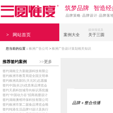
筑梦品牌 智造经
品牌策略·品牌设计·品牌落
媒体报道及
>
网站首页
案例大全
关于三圆
您当前的位置：
株洲广告公司
>
株洲广告设计策划相关知识
推荐签约案例
>>更多
签约湖南立方新能源科技有限公
签约株洲市教育局迎全国文明单
签约株洲高新区(天元区)志愿服
签约中国(长沙)优质果品博览会
签约天易科技城导向标识系统服
签约"中国动力谷"招商画册设计
签约湖南澳维环保科技有限公司
品牌＋整合传播
签约株洲市第二届食品博览会唯
签约纯港生活品牌VI设计及执行