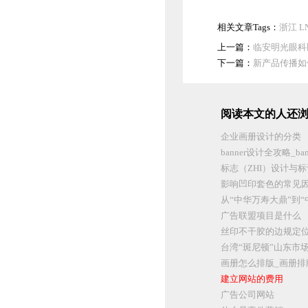
相关文章Tags：
浙江
L
上一篇：
临安明光眼科
下一篇：
新产品传播如
阅读本文的人还浏
企业画册设计的分类
banner设计全攻略_b
标志（ZHI）设计与
影响凹印套色的常见
从“中华万寿大鼎”到
广告联盟项目是什么
丝印不干胶的边规定
台湾“斑尼顿”山东市
画册怎么排版_画册排
建立网站的费用
广告公司网站