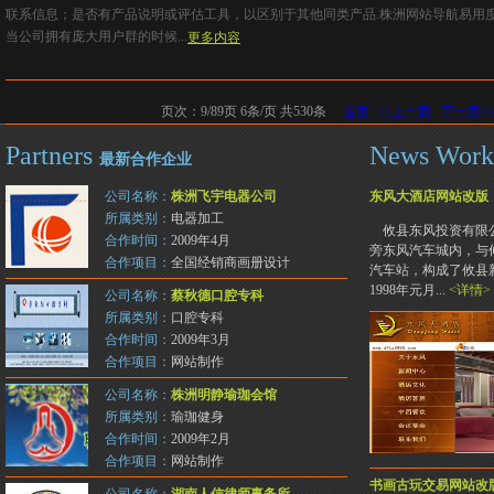
联系信息；是否有产品说明或评估工具，以区别于其他同类产品.株洲网站导航易用
当公司拥有庞大用户群的时候...
更多内容
页次：9/89页 6条/页 共530条
首页
<<上一页
下一页>
Partners
News Wor
最新合作企业
公司名称：
株洲飞宇电器公司
东风大酒店网站改版
所属类别：
电器加工
攸县东风投资有限公
合作时间：
2009年4月
旁东风汽车城内，与
合作项目：
全国经销商画册设计
汽车站，构成了攸县
1998年元月...
<详情>
公司名称：
蔡秋德口腔专科
所属类别：
口腔专科
合作时间：
2009年3月
合作项目：
网站制作
公司名称：
株洲明静瑜珈会馆
所属类别：
瑜珈健身
合作时间：
2009年2月
合作项目：
网站制作
书画古玩交易网站改