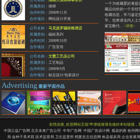
公司名称：
湖南人信律师事务所
一个为收藏爱好者提
所属类别：
律师
藏品估价的一个非经
合作时间：
2008年11月
收藏信息，学习鉴定
合作项目：
网站设计开发
平。也将请业内人士
家宝断代...
<详情>
公司名称：
马克波罗磁砖株洲店
所属类别：
磁砖系列
合作时间：
2008年10月
合作项目：
广告宣传
公司名称：
文慧工艺品公司
所属类别：
工艺制品
合作时间：
2008年9月
合作项目：
标志设计/包装设计
Advertising
最新平面作品
友情连接_欢迎网站互链!申请链接请先做好本站链接，我们
中国公益广告网
北京未来广告公司
中华广告网
中国广告设计网
孤寂的夜
攸州网
局
金种子美术苑
技术监督局
卫生监督所
档案史志信息网
攸县煤炭局
企业发展