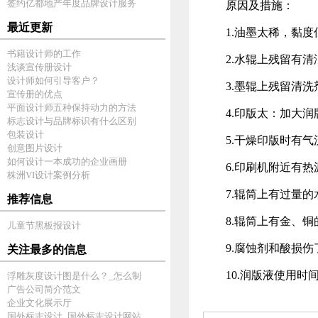
签约亿都地产年度品牌设计服务
原因及措施：
最近更新
1.油墨太稀，黏度
书籍设计师的工作
2.水辊上残留有清
浅谈宣传册设计
设计师如何引导客户？
3.墨辊上残留清洗
宣传册的优点
平面设计师五种保持动力的方法
4.印版太：加大
标志设计与品牌标识有什么区别
包装设计
5.干燥印版时有气
创意图片设计
如何设计一本成功的企业画册
6.印刷机附近有热
株洲VI设计案例分析
7.辊筒上有过量的
推荐信息
8.辊筒上有金、铜
儿童节黑板报设计
9.腐蚀剂和酸损伤
关注最多的信息
10.润版液使用时间
浮雕灰度设计图是什么？_怎么制
广告公司简介范文
企业文化展示厅
国外标志设计_国外标志设计网站