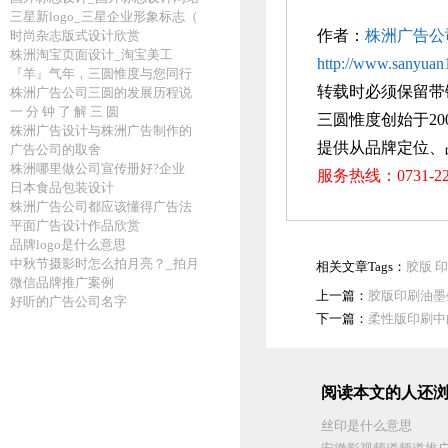
三星新logo_三星企业形象标志（
作者：
株洲广告公
时尚杂志版式设计欣赏
株洲淘宝页面设计_淘宝美工
http://www.sanyuan1
『羊』气年，三圆惟度与您同行
转载时必须保留带
株洲广告公司三圆的发展历程说
一 分 钟 了 解 三 圆
三圆惟度创始于20
株洲广告设计与株洲广告制作的
提供从品牌定位、
广告公司的取舍
株洲哪里做公司宣传册好?企业
服务热线：0731-
日本食品包装设计
株洲广告公司都应该懂得广告法
平面广告设计作品欣赏
品牌logo是什么意思
中秋节摄影时怎么拍月亮？_拍月
相关文章Tags：
胶版
印
微信品牌推广案例
上一篇：
胶版印刷油墨
好听的广告公司名字
下一篇：
柔性版印刷中
阅读本文的人还浏
丝印是什么意思