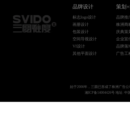
品牌设计
策划
标志logo设计
品牌推
画册设计
株洲商
包装设计
庆典策
空间导视设计
企业宣
VI设计
品牌落
其他平面设计
广告工
始于2006年，三圆已形成了
株洲广告公
湘ICP备14004426号
地址: 中