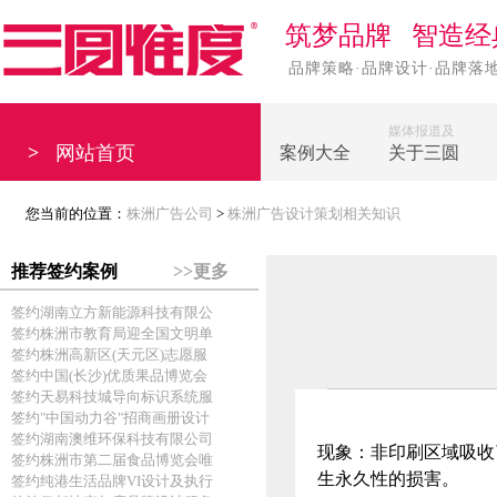
筑梦品牌 智造经
品牌策略·品牌设计·品牌落
媒体报道及
>
网站首页
案例大全
关于三圆
您当前的位置：
株洲广告公司
>
株洲广告设计策划相关知识
推荐签约案例
>>更多
签约湖南立方新能源科技有限公
签约株洲市教育局迎全国文明单
签约株洲高新区(天元区)志愿服
签约中国(长沙)优质果品博览会
签约天易科技城导向标识系统服
签约"中国动力谷"招商画册设计
签约湖南澳维环保科技有限公司
现象：非印刷区域吸收
签约株洲市第二届食品博览会唯
生永久性的损害。
签约纯港生活品牌VI设计及执行