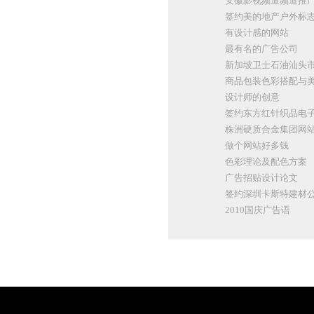
安徽影视频道频道推
签约美的地产户外标
有设计感的网站
最有名的广告公司
新加坡卫士石油汕头市场
商品包装色彩搭配与
设计师的创意
签约东方红针织品电
株洲硬质合金集团网
做个网站好多钱
色彩理论及配色方案
广告招贴设计论文
签约深圳卡斯特建材公
2010国庆广告语