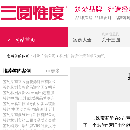
筑梦品牌 智造经
品牌策略·品牌设计·品牌落
媒体报道及
>
网站首页
案例大全
关于三圆
您当前的位置：
株洲广告公司
>
株洲广告设计策划相关知识
推荐签约案例
>>更多
签约湖南立方新能源科技有限公
签约株洲市教育局迎全国文明单
签约株洲高新区(天元区)志愿服
签约中国(长沙)优质果品博览会
签约天易科技城导向标识系统服
签约"中国动力谷"招商画册设计
签约湖南澳维环保科技有限公司
D珠宝新近在S市营
签约株洲市第二届食品博览会唯
了一个名为“废旧电池
签约纯港生活品牌VI设计及执行