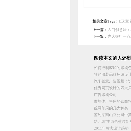
相关文章Tags：
D珠宝
上一篇：
入门创意法：
下一篇：
光大银行一点
阅读本文的人还浏
如何控制胶印的印刷
签约服装品牌标识设
汽车创意广告视频_汽
优秀网页设计的四大
广告印刷公司
做墙体广告用的钛白
丝网印刷的几大种类
签约湖南山立公司中
幼儿园"中西合璧过新
2011年标志设计趋势