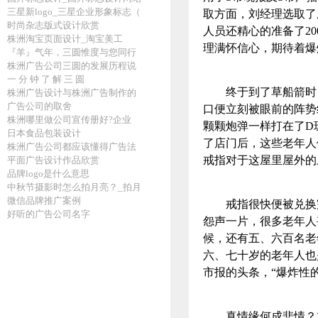
三星新logo_三星企业形象标志（
取方面，刘经理选取了
时尚杂志版式设计欣赏
人员还精心的准备了2
株洲淘宝页面设计_淘宝美工
理满怀信心，期待着爆
『羊』气年，三圆惟度与您同行
株洲广告公司三圆的发展历程说
一 分 钟 了 解 三 圆
终于到了草船箭时，
株洲广告设计与株洲广告制作的
广告公司的取舍
口便立刻被眼前的阵势
株洲哪里做公司宣传册好?企业
颗颗炮弹一样打在了D
日本食品包装设计
了店门后，这些老年人
株洲广告公司都应该懂得广告法
戒指对于这屋里屋外
平面广告设计作品欣赏
品牌logo是什么意思
中秋节摄影时怎么拍月亮？_拍月
微信品牌推广案例
戒指很快便被兑换完
好听的广告公司名字
怨声一片，很多老年人
候，还有五、六百名老
六、七十岁的老年人也
市报的头条，“爆炸性
真情缘何成悲情？本