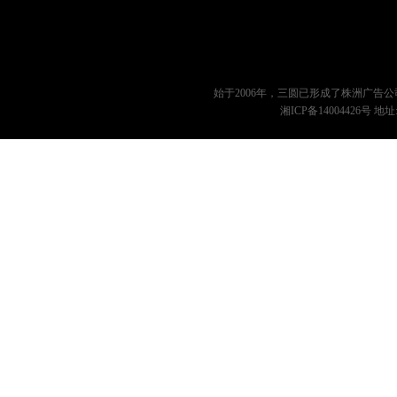
始于2006年，三圆已形成了
株洲广告公
湘ICP备14004426号
地址