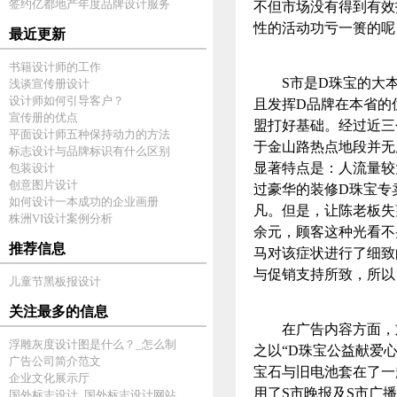
签约亿都地产年度品牌设计服务
不但市场没有得到有效
性的活动功亏一篑的
最近更新
书籍设计师的工作
S市是D珠宝的大本营
浅谈宣传册设计
设计师如何引导客户？
且发挥D品牌在本省的
宣传册的优点
盟打好基础。经过近三
平面设计师五种保持动力的方法
于金山路热点地段并无
标志设计与品牌标识有什么区别
显著特点是：人流量较
包装设计
创意图片设计
过豪华的装修D珠宝专
如何设计一本成功的企业画册
凡。但是，让陈老板失
株洲VI设计案例分析
余元，顾客这种光看不
推荐信息
马对该症状进行了细致
与促销支持所致，所
儿童节黑板报设计
关注最多的信息
在广告内容方面，刘
浮雕灰度设计图是什么？_怎么制
之以“D珠宝公益献爱
广告公司简介范文
宝石与旧电池套在了一
企业文化展示厅
用了S市晚报及S市广
国外标志设计_国外标志设计网站