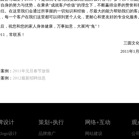
着自身的努力与优势，在秉承“成就客户价值”的理念下，不断赢得业界的赞誉和
信任。在这里我们会通过所掌握的一切知识和经验，尽最大的能力帮助我们的客
且，每一个客户在我们这里都可以得到更个人化，更耐心和更友好的专业化服务
后，祝您和您的家人身体健康，万事如意，大展鸿“兔”！
11，常联系！
三圆文
2011年1
一案例：
2011年元旦春节放假
一案例：
2012最新招聘信息
牌设计
策划+执行
网络+互动
观
logo设计
品牌推广
网站建设
公