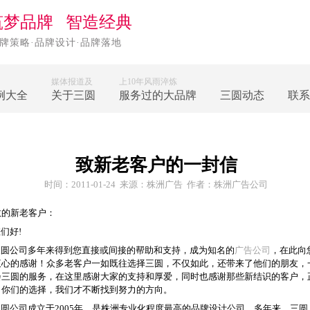
筑梦品牌 智造经典
牌策略·品牌设计·品牌落地
媒体报道及
上10年风雨淬炼
例大全
关于三圆
服务过的大品牌
三圆动态
联系
致新老客户的一封信
时间：2011-01-24 来源：
株洲广告
作者：
株洲广告公司
敬的新老客户：
们好!
圆公司多年来得到您直接或间接的帮助和支持，成为知名的
广告公司
，在此向
衷心的感谢！众多老客户一如既往选择三圆，不仅如此，还带来了他们的朋友，
会三圆的服务，在这里感谢大家的支持和厚爱，同时也感谢那些新结识的客户，
了你们的选择，我们才不断找到努力的方向。
圆公司成立于2005年，是株洲专业化程度最高的品牌设计公司。多年来，三圆