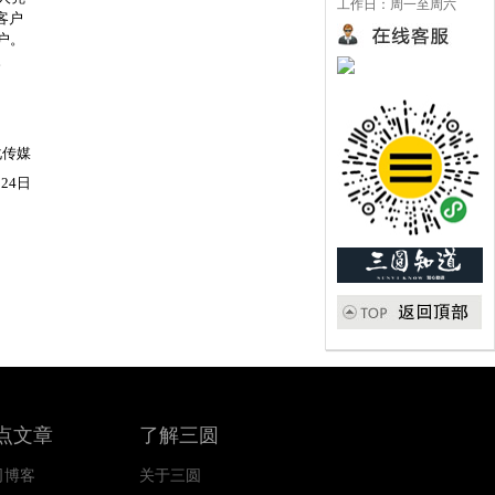
工作日：周一至周六
客户
户。
。
化传媒
月24日
点文章
了解三圆
司博客
关于三圆