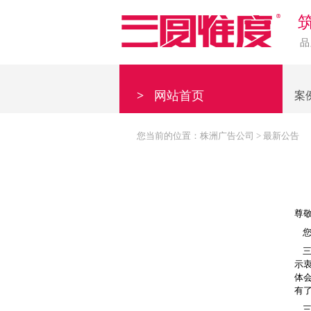
品
>
网站首页
案
您当前的位置：
株洲广告公司
>
最新公告
尊
您
三
示
体
有
三