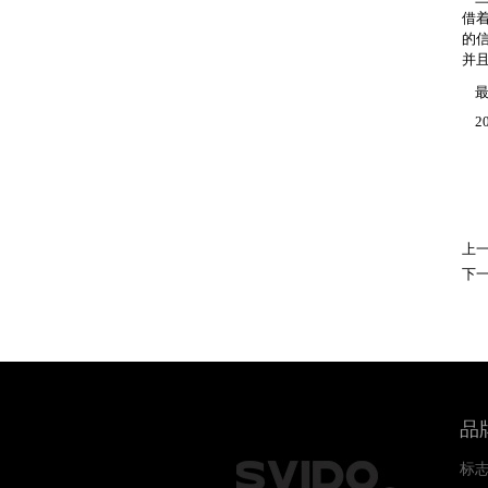
借
的
并
最
20
上
下
品
标志